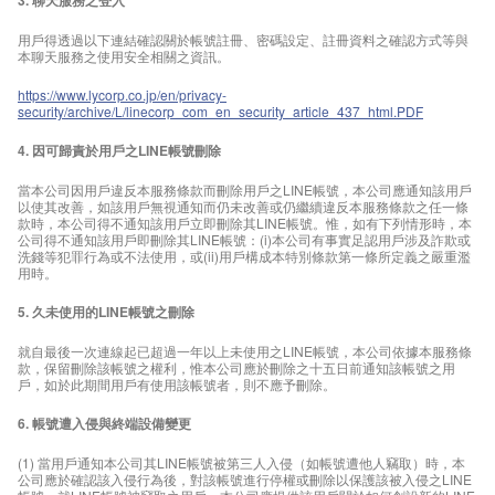
3. 聊天服務之登入
用戶得透過以下連結確認關於帳號註冊、密碼設定、註冊資料之確認方式等與
本聊天服務之使用安全相關之資訊。
https://www.lycorp.co.jp/en/privacy-
security/archive/L/linecorp_com_en_security_article_437_html.PDF
4. 因可歸責於用戶之LINE帳號刪除
當本公司因用戶違反本服務條款而刪除用戶之LINE帳號，本公司應通知該用戶
以使其改善，如該用戶無視通知而仍未改善或仍繼續違反本服務條款之任一條
款時，本公司得不通知該用戶立即刪除其LINE帳號。惟，如有下列情形時，本
公司得不通知該用戶即刪除其LINE帳號：(i)本公司有事實足認用戶涉及詐欺或
洗錢等犯罪行為或不法使用，或(ii)用戶構成本特別條款第一條所定義之嚴重濫
用時。
5. 久未使用的LINE帳號之刪除
就自最後一次連線起已超過一年以上未使用之LINE帳號，本公司依據本服務條
款，保留刪除該帳號之權利，惟本公司應於刪除之十五日前通知該帳號之用
戶，如於此期間用戶有使用該帳號者，則不應予刪除。
6. 帳號遭入侵與終端設備變更
(1) 當用戶通知本公司其LINE帳號被第三人入侵（如帳號遭他人竊取）時，本
公司應於確認該入侵行為後，對該帳號進行停權或刪除以保護該被入侵之LINE