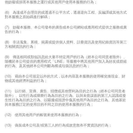
他妨礙或損害本服務之運行或其他用戶使用本服務的行為；
(6) 為達成不合理目的或透過不公平方式，透過逆向工程、反編譯或其他方式
對本服務之原始碼進行解碼；
(7) 妨礙本服務、本公司發布的廣告或本公司網站或應用程式提供之服務或廣
告的行為；
(8) 非法蒐集、累積、揭露或提供個人資料、註冊資訊及使用紀錄資訊等第三
方相關資訊的行為；
(9) 傳送相同或類似訊息給大量不特定用戶的行為（經本公司同意者除外）、
隨機於本公司提供的應用程式「LINE」等服務中將其他用戶加入為好友或群組
的行為、及其他經本公司判斷為構成垃圾訊息的行為；
(10) 藉由本公司規定以外的方式，以本內容及本服務的使用權兌換現金、財
物或其他經濟利益的行為；
(11) 以行銷、宣傳、廣告、招攬或其他營利為目的之行為（經本公司同意者
除外）、以性行為或猥褻行為為目的之行為、以與未曾謀面的第三人認識或發
生性行為為目的之行為、以騷擾或毀謗中傷其他用戶為目的之行為、其他基於
與本服務訂定的使用目的不同之目的使用本服務的行為；
(12) 使用其他用戶的帳號來使用本服務的行為；
(13) 偽裝成本公司及/或第三人的行為或故意散布不實資訊的行為；