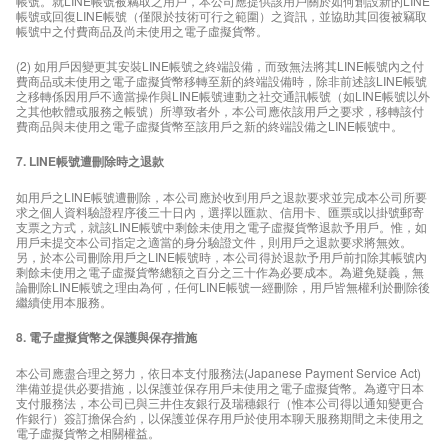
帳號。就LINE帳號被竊取之用戶，本公司應提供該用戶關於如何創設新的LINE
帳號或回復LINE帳號（僅限於技術可行之範圍）之資訊，並協助其回復被竊取
帳號中之付費商品及尚未使用之電子虛擬貨幣。
(2) 如用戶因變更其安裝LINE帳號之終端設備，而致無法將其LINE帳號內之付
費商品或未使用之電子虛擬貨幣移轉至新的終端設備時，除非前述該LINE帳號
之移轉係因用戶不適當操作與LINE帳號連動之社交通訊帳號（如LINE帳號以外
之其他軟體或服務之帳號）所導致者外，本公司應依該用戶之要求，移轉該付
費商品與未使用之電子虛擬貨幣至該用戶之新的終端設備之LINE帳號中。
7. LINE帳號遭刪除時之退款
如用戶之LINE帳號遭刪除，本公司應於收到用戶之退款要求並完成本公司所要
求之個人資料驗證程序後三十日內，選擇以匯款、信用卡、匯票或以掛號郵寄
支票之方式，就該LINE帳號中剩餘未使用之電子虛擬貨幣退款予用戶。惟，如
用戶未提交本公司指定之適當的身分驗證文件，則用戶之退款要求將無效。
另，於本公司刪除用戶之LINE帳號時，本公司得於退款予用戶前扣除其帳號內
剩餘未使用之電子虛擬貨幣總額之百分之三十作為必要成本。為避免疑義，無
論刪除LINE帳號之理由為何，任何LINE帳號一經刪除，用戶皆無權利於刪除後
繼續使用本服務。
8. 電子虛擬貨幣之保護與保存措施
本公司應盡合理之努力，依日本支付服務法(Japanese Payment Service Act)
準備並提供必要措施，以保護並保存用戶未使用之電子虛擬貨幣。為遵守日本
支付服務法，本公司已與三井住友銀行及瑞穗銀行（惟本公司得以通知變更合
作銀行）簽訂擔保合約，以保護並保存用戶於使用本聊天服務期間之未使用之
電子虛擬貨幣之相關權益。