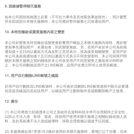
9. 因維修暫停聊天服務
如本公司因技術維護之必要（不可抗力事件及其他緊急事故除外），而計畫暫
停全部或部分本聊天服務時，本公司應於暫停服務七日前通知用戶。
10. 本特別條款或重要服務內容之變更
本公司於變更本特別條款或變更會影響用戶權益之本聊天服務內容時，應於變
更前事先通知用戶，未通知者，則其變更無效。另，若用戶未於本公司為前揭
通知後十五日內以書面方式為反對之意思表示，視為接受相關變更。若用戶於
本公司為前揭通知後十五日內以書面方式表示不同意變更時，本公司與用戶間
關於本聊天服務之契約關係於本公司收受用戶不同意變更之書面表示時即終
止，本公司得刪除該用戶之LINE帳號，該用戶並應立即停止使用其帳號。
11. 用戶自行刪除LINE帳號之確認
於用戶自行刪除其LINE帳號時，本公司會於其刪除LINE帳號過程中顯示必要通
知並提供確認訊息給該用戶，以確認用戶之刪除動作並提醒刪除帳戶之後果。
12. 責任
(1) 本公司將致力於維護本公司之系統符合當時科技水準可合理期待之安全性，
以防止不法入侵、取得、竄改、毀損用戶使用本聊天服務之相關紀錄或個人資
料，並於系統遭不法入侵或破壞時，採取合理措施以儘速予以回復。
(2) 本服務條款第1章第19.2條於適用於本聊天服務時，應增訂以下但書：但本