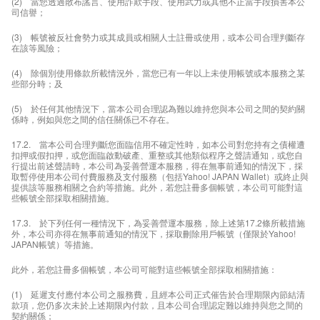
(2) 當您透過散布謠言、使用詐欺手段、使用武力或其他不正當手段損害本公
司信譽；
(3) 帳號被反社會勢力或其成員或相關人士註冊或使用，或本公司合理判斷存
在該等風險；
(4) 除個別使用條款所載情況外，當您已有一年以上未使用帳號或本服務之某
些部分時；及
(5) 於任何其他情況下，當本公司合理認為難以維持您與本公司之間的契約關
係時，例如與您之間的信任關係已不存在。
17.2. 當本公司合理判斷您面臨信用不確定性時，如本公司對您持有之債權遭
扣押或假扣押，或您面臨啟動破產、重整或其他類似程序之聲請通知，或您自
行提出前述聲請時，本公司為妥善營運本服務，得在無事前通知的情況下，採
取暫停使用本公司付費服務及支付服務（包括Yahoo! JAPAN Wallet）或終止與
提供該等服務相關之合約等措施。此外，若您註冊多個帳號，本公司可能對這
些帳號全部採取相關措施。
17.3. 於下列任何一種情況下，為妥善營運本服務，除上述第17.2條所載措施
外，本公司亦得在無事前通知的情況下，採取刪除用戶帳號（僅限於Yahoo!
JAPAN帳號）等措施。
此外，若您註冊多個帳號，本公司可能對這些帳號全部採取相關措施：
(1) 延遲支付應付本公司之服務費，且經本公司正式催告於合理期限內節結清
款項，您仍多次未於上述期限內付款，且本公司合理認定難以維持與您之間的
契約關係；