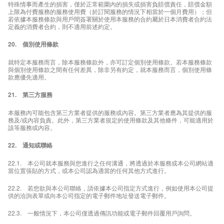
特殊情事而產生的損害，僅於正常範圍內的損失或損害負賠償責任，賠償金額
上限為付費服務的服務使用費（於訂閱服務的情況下相當於一個月費用）；但
若依據本服務條款與用戶間簽署關於使用本服務的合約屬於日本消費者合約法
定義的消費者合約，則不適用前述約定。
20. 個別使用條款
就特定本服務而言，除本服務條款外，亦可訂定個別使用條款。若本服務條款
與個別使用條款之間有任何差異，除非另有約定，就本服務而言，個別使用條
款應優先適用。
21. 第三方服務
本服務內可能包含第三方業者提供的服務或內容。第三方業者應為其提供的服
務及/或內容負責。此外，第三方業者規定的使用條款及其他條件，可能適用於
該等服務或內容。
22. 通知或聯絡
22.1. 本公司就本服務與您進行之任何溝通，將透過於本服務或本公司網站適
當位置張貼的方式，或本公司認為適當的任何其他方式進行。
22.2. 若您欲與本公司聯絡，請依據本公司指定方式進行，例如使用本公司提
供的洽詢表單或向本公司指定的電子郵件地址發送電子郵件。
22.3. 一般情況下，本公司僅透過傳訊功能或電子郵件回覆用戶詢問。