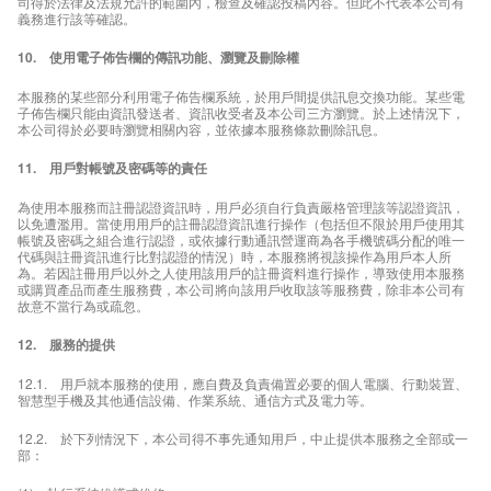
司得於法律及法規允許的範圍內，檢查及確認投稿內容。但此不代表本公司有
義務進行該等確認。
10. 使用電子佈告欄的傳訊功能、瀏覽及刪除權
本服務的某些部分利用電子佈告欄系統，於用戶間提供訊息交換功能。某些電
子佈告欄只能由資訊發送者、資訊收受者及本公司三方瀏覽。於上述情況下，
本公司得於必要時瀏覽相關內容，並依據本服務條款刪除訊息。
11. 用戶對帳號及密碼等的責任
為使用本服務而註冊認證資訊時，用戶必須自行負責嚴格管理該等認證資訊，
以免遭濫用。當使用用戶的註冊認證資訊進行操作（包括但不限於用戶使用其
帳號及密碼之組合進行認證，或依據行動通訊營運商為各手機號碼分配的唯一
代碼與註冊資訊進行比對認證的情況）時，本服務將視該操作為用戶本人所
為。若因註冊用戶以外之人使用該用戶的註冊資料進行操作，導致使用本服務
或購買產品而產生服務費，本公司將向該用戶收取該等服務費，除非本公司有
故意不當行為或疏忽。
12. 服務的提供
12.1. 用戶就本服務的使用，應自費及負責備置必要的個人電腦、行動裝置、
智慧型手機及其他通信設備、作業系統、通信方式及電力等。
12.2. 於下列情況下，本公司得不事先通知用戶，中止提供本服務之全部或一
部：