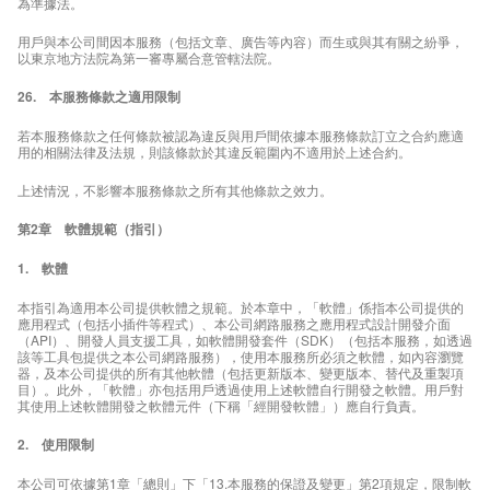
為準據法。
用戶與本公司間因本服務（包括文章、廣告等內容）而生或與其有關之紛爭，
以東京地方法院為第一審專屬合意管轄法院。
26. 本服務條款之適用限制
若本服務條款之任何條款被認為違反與用戶間依據本服務條款訂立之合約應適
用的相關法律及法規，則該條款於其違反範圍內不適用於上述合約。
上述情況，不影響本服務條款之所有其他條款之效力。
第2章 軟體規範（指引）
1. 軟體
本指引為適用本公司提供軟體之規範。於本章中，「軟體」係指本公司提供的
應用程式（包括小插件等程式）、本公司網路服務之應用程式設計開發介面
（API）、開發人員支援工具，如軟體開發套件（SDK）（包括本服務，如透過
該等工具包提供之本公司網路服務），使用本服務所必須之軟體，如內容瀏覽
器，及本公司提供的所有其他軟體（包括更新版本、變更版本、替代及重製項
目）。此外，「軟體」亦包括用戶透過使用上述軟體自行開發之軟體。用戶對
其使用上述軟體開發之軟體元件（下稱「經開發軟體」）應自行負責。
2. 使用限制
本公司可依據第1章「總則」下「13.本服務的保證及變更」第2項規定，限制軟