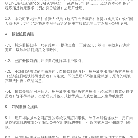
括LINE帳號或Yahoo! JAPAN帳號）、或達特定年齡以上、或透過本公司指定
程序滿足特定要求（例如身分驗證）之用戶使用。
3.2. 本公司不允許反社會勢力成員（包括過去曾屬反社會勢力成員者）或相關
人員使用，亦不允許濫用本服務或透過使用本服務給第三方造成麻煩者使用。
4. 帳號註冊資訊
4.1. 於註冊帳號時，您有義務 (i) 提供真實、正確資訊；並 (ii) 主動進行適當
更正，以維持註冊資訊之即時性。
4.2. 已註冊帳號的用戶得隨時刪除其用戶帳號。
4.3. 不論刪除帳號的理由為何，自帳號刪除時起，用戶於本服務的所有使用權
（必須註冊帳號始得使用者）均消滅。即便是用戶不慎刪除帳號，原有的帳號
亦無法回復，敬請留意。
4.4. 帳號專屬於用戶個人。用戶於本服務的所有使用權（必須註冊帳號始得使
用者）皆不得轉讓、出借或以其他方式授予第三人或使第三人繼承或繼受。
5. 訂閱服務之提供
5.1. 用戶得依據本公司訂定的條款取得訂閱服務。除了本服務條款外，用戶尚
應遵守本服務或本公司網站公告的訂閱服務費用、付款方式及其他個別使用條
款。
5.2. 除個別使用條款所載情況外，用戶得隨時採取相關程序取消訂閱服務，但