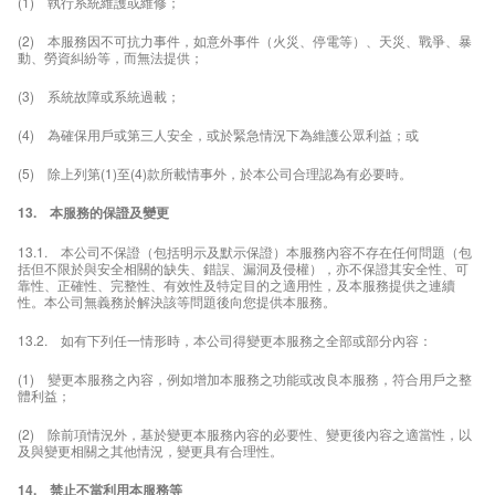
(1) 執行系統維護或維修；
(2) 本服務因不可抗力事件，如意外事件（火災、停電等）、天災、戰爭、暴
動、勞資糾紛等，而無法提供；
(3) 系統故障或系統過載；
(4) 為確保用戶或第三人安全，或於緊急情況下為維護公眾利益；或
(5) 除上列第(1)至(4)款所載情事外，於本公司合理認為有必要時。
13. 本服務的保證及變更
13.1. 本公司不保證（包括明示及默示保證）本服務內容不存在任何問題（包
括但不限於與安全相關的缺失、錯誤、漏洞及侵權），亦不保證其安全性、可
靠性、正確性、完整性、有效性及特定目的之適用性，及本服務提供之連續
性。本公司無義務於解決該等問題後向您提供本服務。
13.2. 如有下列任一情形時，本公司得變更本服務之全部或部分內容：
(1) 變更本服務之內容，例如增加本服務之功能或改良本服務，符合用戶之整
體利益；
(2) 除前項情況外，基於變更本服務內容的必要性、變更後內容之適當性，以
及與變更相關之其他情況，變更具有合理性。
14. 禁止不當利用本服務等