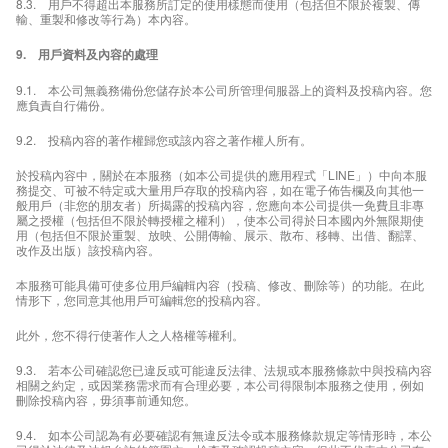
8.3. 用戶不得超出本服務所訂定的使用樣態而使用（包括但不限於複製、傳
輸、重製和修改等行為）本內容。
9. 用戶資料及內容的處理
9.1. 本公司無義務備份您儲存於本公司所管理伺服器上的資料及投稿內容。您
應負責自行備份。
9.2. 投稿內容的著作權歸您或該內容之著作權人所有。
於投稿內容中，關於在本服務（如本公司提供的應用程式「LINE」）中向本服
務提交、可被不特定或大量用戶存取的投稿內容，如在電子佈告欄及向其他一
般用戶（非您的朋友者）所揭露的投稿內容，您應向本公司提供一免費且非專
屬之授權（包括但不限於轉授權之權利），使本公司得於日本國內外無限期使
用（包括但不限於重製、放映、公開傳輸、展示、散布、移轉、出借、翻譯、
改作及出版）該投稿內容。
本服務可能具備可使多位用戶編輯內容（投稿、修改、刪除等）的功能。在此
情形下，您同意其他用戶可編輯您的投稿內容。
此外，您不得行使著作人之人格權等權利。
9.3. 若本公司確認您已違反或可能違反法律、法規或本服務條款中與投稿內容
相關之約定，或因業務需求而有合理必要，本公司得限制本服務之使用，例如
刪除投稿內容，毋須事前通知您。
9.4. 如本公司認為有必要確認有無違反法令或本服務條款規定等情形時，本公