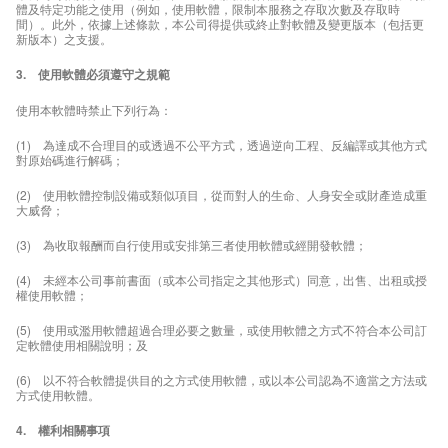
體及特定功能之使用（例如，使用軟體，限制本服務之存取次數及存取時
間）。此外，依據上述條款，本公司得提供或終止對軟體及變更版本（包括更
新版本）之支援。
3. 使用軟體必須遵守之規範
使用本軟體時禁止下列行為：
(1) 為達成不合理目的或透過不公平方式，透過逆向工程、反編譯或其他方式
對原始碼進行解碼；
(2) 使用軟體控制設備或類似項目，從而對人的生命、人身安全或財產造成重
大威脅；
(3) 為收取報酬而自行使用或安排第三者使用軟體或經開發軟體；
(4) 未經本公司事前書面（或本公司指定之其他形式）同意，出售、出租或授
權使用軟體；
(5) 使用或濫用軟體超過合理必要之數量，或使用軟體之方式不符合本公司訂
定軟體使用相關說明；及
(6) 以不符合軟體提供目的之方式使用軟體，或以本公司認為不適當之方法或
方式使用軟體。
4. 權利相關事項