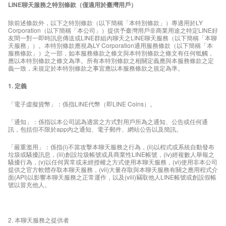
LINE聊天服務之特別條款（僅適用於臺灣用戶）
除前述條款外，以下之特別條款（以下簡稱「本特別條款」）專適用於LY
Corporation（以下簡稱「本公司」）提供予臺灣用戶非商業用途之特定LINE好
友間一對一即時訊息傳送或LINE群組內聊天之LINE聊天服務（以下簡稱「本聊
天服務」）。本特別條款應視為LY Corporation通用服務條款（以下簡稱「本
服務條款」）之一部，如本服務條款之條文與本特別條款之條文有任何牴觸，
應以本特別條款之條文為準。所有本特別條款之相關定義應與本服務條款之定
義一致，未規定於本特別條款之事宜應以本服務條款之規定為準。
1. 定義
「電子虛擬貨幣」：係指LINE代幣（即LINE Coins）。
「通知」：係指以本公司認為適當之方式對用戶所為之通知、公告或任何通
訊，包括但不限於app內之通知、電子郵件、網站公告以及簡訊。
「嚴重濫用」：係指(i)不當攻擊本聊天服務之行為，(ii)以程式或系統自動發布
垃圾或騷擾訊息，(iii)創設垃圾帳號或具商業性LINE帳號，(iv)經複數人舉報之
騷擾行為，(v)以任何異常或未經授權之方式使用本聊天服務，(vi)使用非本公司
提供之官方軟體存取本聊天服務，(vii)大量存取與本聊天服務有關之應用程式介
面(API)以影響本聊天服務之正常運作，以及(viii)竊取他人LINE帳號或創設假帳
號以冒充他人。
2. 本聊天服務之提供者