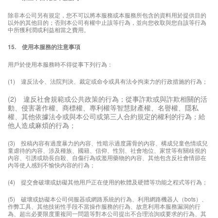
除非本公司另有規定，您不可以將本服務或本服務所包含的資料用於提供目的
以外的其他目的；否則本公司有權中止該等行為，並向您收取與您自該等行為
中所獲利潤或利益相當之費用。
15. 使用本服務的注意事項
用戶於使用本服務時不得從事下列行為：
(1) 違反法令、法院判決、裁定或命令或具有法令拘束力的行政措施的行為；
(2)
違反社會規範或公共政策的行為；從事詐欺或與詐欺相關的活
動、侵害著作權、商標權、專利權等智慧財產權、名譽權、隱私
權、其他依據法令或與本公司或第三人合約規定的權利的行為；給
他人造成麻煩的行為；
(3) 投稿內容有過度暴力的內容、性暗示過度露骨的內容、構成兒童色情或兒
童虐待的內容、涉及種族、國籍、信仰、性別、社會地位、家世等有關歧視的
內容、引誘或助長自殺、自傷行為或濫用藥物的內容、其他包含反社會情節在
內等使人感到不愉快內容的行為；
(4) 提交會破壞或妨礙其他用戶正在使用的軟體及硬體等功能之程式等行為；
(5) 破壞或妨礙本公司伺服器或網路系統的行為、利用網路機器人（bots）、
作弊工具、其他技術性手段不當操作服務的行為、故意利用本服務漏洞的行
為、超出必要限度重複同一問題等對本公司提出不合理洽詢或要求的行為、其