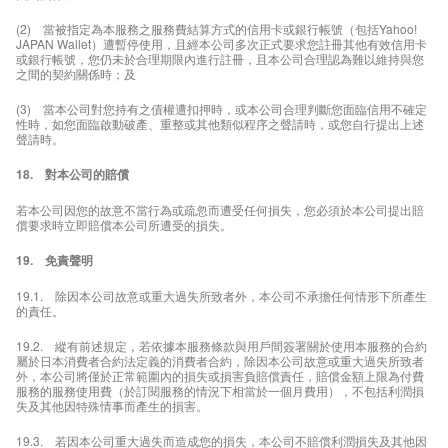
(2) 當被指定為本服務之服務費結算方式的信用卡或銀行帳號（包括Yahoo!
JAPAN Wallet）遭暫停使用，且經本公司多次正式要求您註冊其他有效信用卡
或銀行帳號，您仍未於合理期限內進行註冊，且本公司合理認為難以維持與您
之間的契約關係時；及
(3) 當本公司對您持有之債權遭扣押時，或本公司合理判斷您面臨信用不確定
性時，如您面臨啟動破產、重整或其他類似程序之聲請時，或您自行提出上述
聲請時。
18. 對本公司的賠償
若本公司因您的故意不當行為或疏忽而遭受任何損失，您必須於本公司提出賠
償要求時立即賠償本公司所遭受的損失。
19. 免責聲明
19.1. 除因本公司故意或重大過失所致者外，本公司不承擔任何情形下所產生
的責任。
19.2. 縱有前述規定，若依據本服務條款與用戶間簽署關於使用本服務的合約
屬於日本消費者合約法定義的消費者合約，除因本公司故意或重大過失所致者
外，本公司將僅於正常範圍內的損失或損害負賠償責任，賠償金額上限為付費
服務的服務使用費（於訂閱服務的情況下相當於一個月費用），不包括利潤損
失及其他因特殊情事而產生的損害。
19.3. 若因本公司重大過失而造成您的損失，本公司不賠償利潤損失及其他因